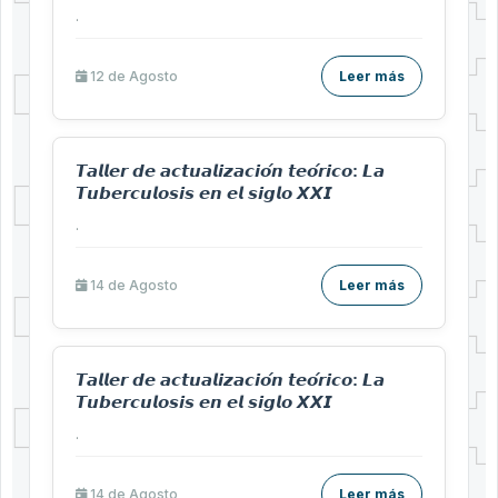
.
12 de
Agosto
Leer más
𝙏𝙖𝙡𝙡𝙚𝙧 𝙙𝙚 𝙖𝙘𝙩𝙪𝙖𝙡𝙞𝙯𝙖𝙘𝙞𝙤́𝙣 𝙩𝙚𝙤́𝙧𝙞𝙘𝙤: 𝙇𝙖
𝙏𝙪𝙗𝙚𝙧𝙘𝙪𝙡𝙤𝙨𝙞𝙨 𝙚𝙣 𝙚𝙡 𝙨𝙞𝙜𝙡𝙤 𝙓𝙓𝙄
.
14 de
Agosto
Leer más
𝙏𝙖𝙡𝙡𝙚𝙧 𝙙𝙚 𝙖𝙘𝙩𝙪𝙖𝙡𝙞𝙯𝙖𝙘𝙞𝙤́𝙣 𝙩𝙚𝙤́𝙧𝙞𝙘𝙤: 𝙇𝙖
𝙏𝙪𝙗𝙚𝙧𝙘𝙪𝙡𝙤𝙨𝙞𝙨 𝙚𝙣 𝙚𝙡 𝙨𝙞𝙜𝙡𝙤 𝙓𝙓𝙄
.
14 de
Agosto
Leer más