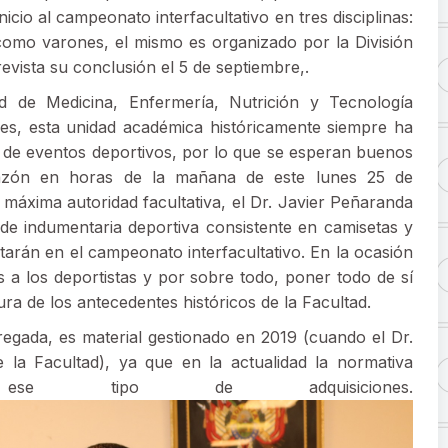
icio al campeonato interfacultativo en tres disciplinas:
 como varones, el mismo es organizado por la División
vista su conclusión el 5 de septiembre,.
d de Medicina, Enfermería, Nutrición y Tecnología
es, esta unidad académica históricamente siempre ha
o de eventos deportivos, por lo que se esperan buenos
 razón en horas de la mañana de este lunes 25 de
 máxima autoridad facultativa, el Dr. Javier Peñaranda
e indumentaria deportiva consistente en camisetas y
arán en el campeonato interfacultativo. En la ocasión
 a los deportistas y por sobre todo, poner todo de sí
tura de los antecedentes históricos de la Facultad.
regada, es material gestionado en 2019 (cuando el Dr.
la Facultad), ya que en la actualidad la normativa
se tipo de adquisiciones.