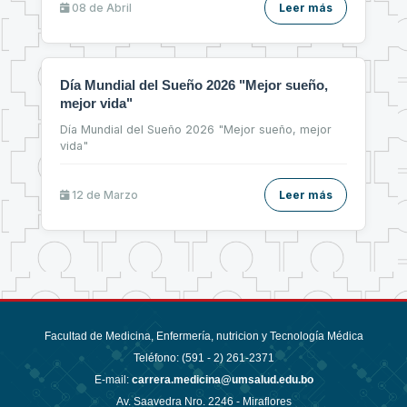
08 de
Abril
Leer más
Día Mundial del Sueño 2026 "Mejor sueño,
mejor vida"
Día Mundial del Sueño 2026 "Mejor sueño, mejor
vida"
12 de
Marzo
Leer más
Facultad de Medicina, Enfermería, nutricion y Tecnología Médica
Teléfono: (591 - 2)
261-2371
E-mail:
carrera.medicina@umsalud.edu.bo
Av. Saavedra Nro. 2246 - Miraflores