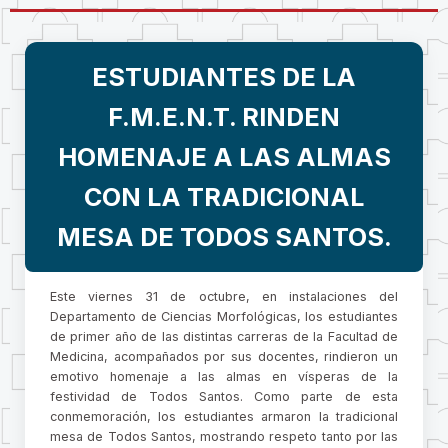
ESTUDIANTES DE LA
F.M.E.N.T. RINDEN
HOMENAJE A LAS ALMAS
CON LA TRADICIONAL
MESA DE TODOS SANTOS.
Este viernes 31 de octubre, en instalaciones del
Departamento de Ciencias Morfológicas, los estudiantes
de primer año de las distintas carreras de la Facultad de
Medicina, acompañados por sus docentes, rindieron un
emotivo homenaje a las almas en vísperas de la
festividad de Todos Santos. Como parte de esta
conmemoración, los estudiantes armaron la tradicional
mesa de Todos Santos, mostrando respeto tanto por las