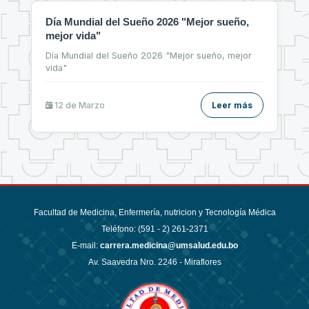
Día Mundial del Sueño 2026 "Mejor sueño,
mejor vida"
Día Mundial del Sueño 2026 "Mejor sueño, mejor
vida"
12 de
Marzo
Leer más
Facultad de Medicina, Enfermería, nutricion y Tecnología Médica
Teléfono: (591 - 2)
261-2371
E-mail:
carrera.medicina@umsalud.edu.bo
Av. Saavedra Nro. 2246 - Miraflores