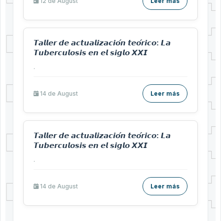
12 de
August
Leer más
𝙏𝙖𝙡𝙡𝙚𝙧 𝙙𝙚 𝙖𝙘𝙩𝙪𝙖𝙡𝙞𝙯𝙖𝙘𝙞𝙤́𝙣 𝙩𝙚𝙤́𝙧𝙞𝙘𝙤: 𝙇𝙖
𝙏𝙪𝙗𝙚𝙧𝙘𝙪𝙡𝙤𝙨𝙞𝙨 𝙚𝙣 𝙚𝙡 𝙨𝙞𝙜𝙡𝙤 𝙓𝙓𝙄
.
14 de
August
Leer más
𝙏𝙖𝙡𝙡𝙚𝙧 𝙙𝙚 𝙖𝙘𝙩𝙪𝙖𝙡𝙞𝙯𝙖𝙘𝙞𝙤́𝙣 𝙩𝙚𝙤́𝙧𝙞𝙘𝙤: 𝙇𝙖
𝙏𝙪𝙗𝙚𝙧𝙘𝙪𝙡𝙤𝙨𝙞𝙨 𝙚𝙣 𝙚𝙡 𝙨𝙞𝙜𝙡𝙤 𝙓𝙓𝙄
.
14 de
August
Leer más