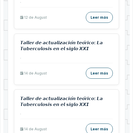
.
12 de
August
Leer más
𝙏𝙖𝙡𝙡𝙚𝙧 𝙙𝙚 𝙖𝙘𝙩𝙪𝙖𝙡𝙞𝙯𝙖𝙘𝙞𝙤́𝙣 𝙩𝙚𝙤́𝙧𝙞𝙘𝙤: 𝙇𝙖
𝙏𝙪𝙗𝙚𝙧𝙘𝙪𝙡𝙤𝙨𝙞𝙨 𝙚𝙣 𝙚𝙡 𝙨𝙞𝙜𝙡𝙤 𝙓𝙓𝙄
.
14 de
August
Leer más
𝙏𝙖𝙡𝙡𝙚𝙧 𝙙𝙚 𝙖𝙘𝙩𝙪𝙖𝙡𝙞𝙯𝙖𝙘𝙞𝙤́𝙣 𝙩𝙚𝙤́𝙧𝙞𝙘𝙤: 𝙇𝙖
𝙏𝙪𝙗𝙚𝙧𝙘𝙪𝙡𝙤𝙨𝙞𝙨 𝙚𝙣 𝙚𝙡 𝙨𝙞𝙜𝙡𝙤 𝙓𝙓𝙄
.
14 de
August
Leer más