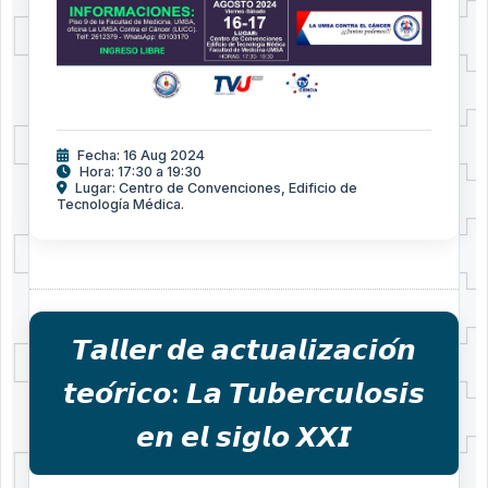
Fecha: 16 Aug 2024
Hora: 17:30 a 19:30
Lugar: Centro de Convenciones, Edificio de
Tecnología Médica.
𝙏𝙖𝙡𝙡𝙚𝙧 𝙙𝙚 𝙖𝙘𝙩𝙪𝙖𝙡𝙞𝙯𝙖𝙘𝙞𝙤́𝙣
𝙩𝙚𝙤́𝙧𝙞𝙘𝙤: 𝙇𝙖 𝙏𝙪𝙗𝙚𝙧𝙘𝙪𝙡𝙤𝙨𝙞𝙨
𝙚𝙣 𝙚𝙡 𝙨𝙞𝙜𝙡𝙤 𝙓𝙓𝙄