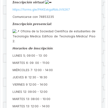
𝙄𝙣𝙨𝙘𝙧𝙞𝙥𝙘𝙞𝙤́𝙣 𝙫𝙞𝙧𝙩𝙪𝙖𝙡
https://forms.gle/PAKExkgaRbbJV9267
Comunicarse con 74853235
𝙄𝙣𝙨𝙘𝙧𝙞𝙥𝙘𝙞𝙤́𝙣 𝙥𝙧𝙚𝙨𝙚𝙣𝙘𝙞𝙖𝙡:
Oficina de la Sociedad Científica de estudiantes de
Tecnología Medica: Edificio de Tecnología Médica/ Piso
2.
𝙃𝙤𝙧𝙖𝙧𝙞𝙤𝙨 𝙙𝙚 𝙞𝙣𝙨𝙘𝙧𝙞𝙥𝙘𝙞𝙤́𝙣:
LUNES 5; 09:00 - 13: 00
MARTES 6: 09: 00 - 11:00
MIÉRCOLES 7: 12:00 - 14:00
JUEVES 8: 12:30 - 16:30
VIERNES 9 12:00 - 14:00
LUNES 12: 09:00 - 12:00
MARTES 13: 08:00 - 10:00
MARTES 13: 12:00 - 14:00