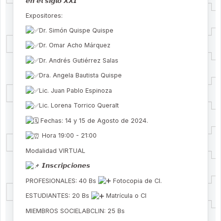
𝙚𝙣 𝙚𝙡 𝙨𝙞𝙜𝙡𝙤 𝙓𝙓𝙄
Expositores:
Dr. Simón Quispe Quispe
Dr. Omar Acho Márquez
Dr. Andrés Gutiérrez Salas
Dra. Angela Bautista Quispe
Lic. Juan Pablo Espinoza
Lic. Lorena Torrico Queralt
Fechas: 14 y 15 de Agosto de 2024.
Hora 19:00 - 21:00
Modalidad VIRTUAL
𝙄𝙣𝙨𝙘𝙧𝙞𝙥𝙘𝙞𝙤𝙣𝙚𝙨
PROFESIONALES: 40 Bs
Fotocopia de CI.
ESTUDIANTES: 20 Bs
Matrícula o CI
MIEMBROS SOCIELABCLIN: 25 Bs