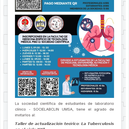
La sociedad científica de estudiantes de laboratorio
clínico - SOCIELABCLIN UMSA, tiene el agrado de
invitarlos al:
𝙏𝙖𝙡𝙡𝙚𝙧 𝙙𝙚 𝙖𝙘𝙩𝙪𝙖𝙡𝙞𝙯𝙖𝙘𝙞𝙤́𝙣 𝙩𝙚𝙤́𝙧𝙞𝙘𝙤: 𝙇𝙖 𝙏𝙪𝙗𝙚𝙧𝙘𝙪𝙡𝙤𝙨𝙞𝙨