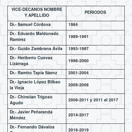
VICE-DECANOS NOMBRE
PERIODOS
Y APELLIDO
Dr.- Samuel Córdova
1984
Dr.- Eduardo Maldonado
1989-1991
Ramírez
Dr.- Guido Zambrana Ávila
1993-1997
Dr.- Heriberto Cuevas
1998-2000
Lizárraga
Dr.- Ramito Tapia Sáenz
2001-2004
Dr.- Ignacio López Bilbao
2005-2008
la Vieja
Dr.- Chirstian Trigoso
2008-2011 y 2011 al 2017
Agudo
Dr.- Javier Peñaranda
2014-2017
Méndez
Dr.- Fernando Dávalos
2018-2019