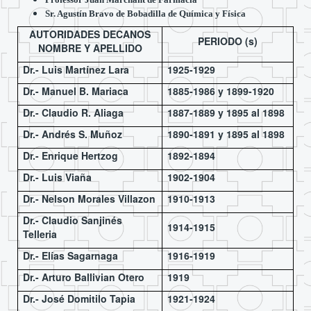
Sr. Agustín Bravo de Bobadilla de Química y Física
AUTORIDADES DECANOS
PERIODO (s)
NOMBRE Y APELLIDO
Dr.- Luis Martínez Lara
1925-1929
Dr.- Manuel B. Mariaca
1885-1986 y 1899-1920
Dr.- Claudio R. Aliaga
1887-1889 y 1895 al 1898
Dr.- Andrés S. Muñoz
1890-1891 y 1895 al 1898
Dr.- Enrique Hertzog
1892-1894
Dr.- Luis Viaña
1902-1904
Dr.- Nelson Morales Villazon
1910-1913
Dr.- Claudio Sanjinés
1914-1915
Telleria
Dr.- Elías Sagarnaga
1916-1919
Dr.- Arturo Ballivian Otero
1919
Dr.- José Domitilo Tapia
1921-1924