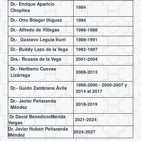
Dr.- Enrique Aparicio
1984
Chopitea
Dr.- Otto Brieger Iñiguez
1984
Dr.- Alfredo de Villegas
1986-1988
Dr.- Gustavo Leguía Iturri
1989-1991
Dr.- Buddy Lazo de la Vega
1992-1997
Dra.- Roxana de la Vega
2001-2004
Dr.- Heriberto Cuevas
2008-2013
Lizárraga
1998-2000 - 2005-2007 y
Dr.- Guido Zambrana Ávila
2014 al 2017
Dr.- Javier Peñaranda
2018-2019
Méndez
Dr David BenedictoMérida
2021-2024
Vargas
Dr. Javier Hubert Peñaranda
2024-2027
Méndez