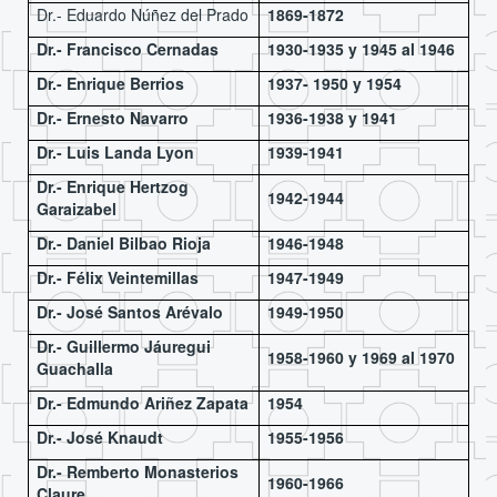
Dr.- Eduardo Núñez del Prado
1869-1872
Dr.- Francisco Cernadas
1930-1935 y 1945 al 1946
Dr.- Enrique Berrios
1937- 1950 y 1954
Dr.- Ernesto Navarro
1936-1938 y 1941
Dr.- Luis Landa Lyon
1939-1941
Dr.- Enrique Hertzog
1942-1944
Garaizabel
Dr.- Daniel Bilbao Rioja
1946-1948
Dr.- Félix Veintemillas
1947-1949
Dr.- José Santos Arévalo
1949-1950
Dr.- Guillermo Jáuregui
1958-1960 y 1969 al 1970
Guachalla
Dr.- Edmundo Ariñez Zapata
1954
Dr.- José Knaudt
1955-1956
Dr.- Remberto Monasterios
1960-1966
Claure